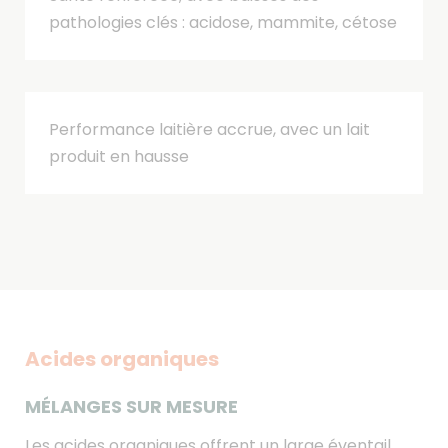
pathologies clés : acidose, mammite, cétose
Performance laitière accrue, avec un lait
produit en hausse
Acides organiques
MÉLANGES SUR MESURE
Les acides organiques offrent un large éventail